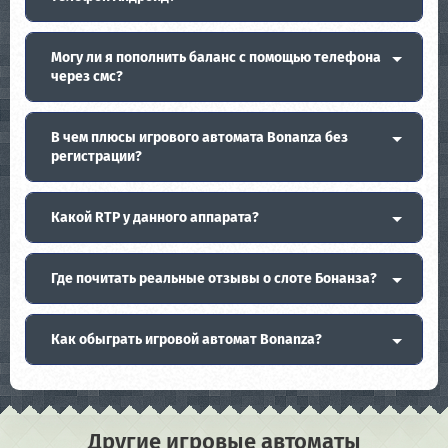
Могу ли я пополнить баланс с помощью телефона
через смс?
В чем плюсы игрового автомата Bonanza без
регистрации?
Какой RTP у данного аппарата?
Где почитать реальные отзывы о слоте Бонанза?
Как обыграть игровой автомат Bonanza?
Другие игровые автоматы