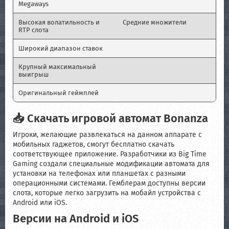
Megaways
Высокая волатильность и
Средние множители
RTP слота
Широкий диапазон ставок
Крупный максимальный
выигрыш
Оригинальный геймплей
📥 Скачать игровой автомат Bonanza
Игроки, желающие развлекаться на данном аппарате с
мобильных гаджетов, смогут бесплатно скачать
соответствующее приложение. Разработчики из Big Time
Gaming создали специальные модификации автомата для
установки на телефонах или планшетах с разными
операционными системами. Гемблерам доступны версии
слота, которые легко загрузить на мобайл устройства с
Android или iOS.
Версии на Android и iOS