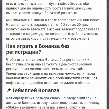
есть и четыре скаттера — буквы «G», «O», «L», «D»
приносящие по отдельности соответствующие суммы
выплат и запускающие бонусный розыгрыш.
Максимальная выплата в слоте составляет 200 000 монет.
Номинал монеты варьируется: от 0,2 грн до 20 грн.
Волатильность автомата высокая. Автомат поддерживает
технологию Megaways, что позволяет барабанам менять
высоту в зависимости от ситуации на игровом поле.
Как играть в Бонанза без
регистрации?
Чтобы играть в автомат Bonanza без регистрации и
бесплатно, его нужно запустить в демонстрационном
режиме. Такая возможность есть на нашем сайте.
Увеличить свои шансы на выигрыш можно, если перед
началом игры ознакомиться с особенностями слота. Вся
информация подробно освещается далее в обзоре.
📌
Геймплей Bonanza
Для определения размера ставки на следующий спин в
автомате Бонанза, игроку нужно только нажать на кнопку
«Stake» выставляя параметры взноса. Старт игры