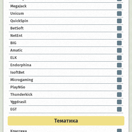
MegaJack
Unicum
QuickSpin
BetSoft
NetEnt
BIG
Amatic
ELK
Endorphina
IsoftBet
Microgaming
PlayNGo
Thunderkick
Yggdrasil
EGT
Тематика
Классика