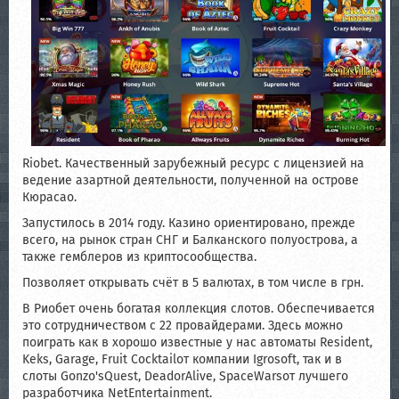
Riobet. Качественный зарубежный ресурс с лицензией на
ведение азартной деятельности, полученной на острове
Кюрасао.
Запустилось в 2014 году. Казино ориентировано, прежде
всего, на рынок стран СНГ и Балканского полуострова, а
также гемблеров из криптосообщества.
Позволяет открывать счёт в 5 валютах, в том числе в грн.
В Риобет очень богатая коллекция слотов. Обеспечивается
это сотрудничеством с 22 провайдерами. Здесь можно
поиграть как в хорошо известные у нас автоматы Resident,
Keks, Garage, Fruit Cocktailот компании Igrosoft, так и в
слоты Gonzo'sQuest, DeadorAlive, SpaceWarsот лучшего
разработчика NetEntertainment.