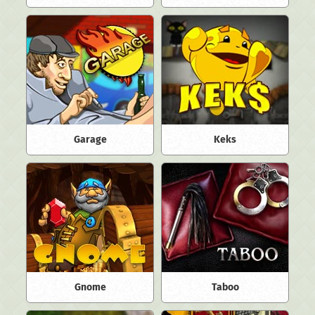
Линий:
9
RTP:
96.1%
Линий:
9
RTP:
96.2%
Garage
Keks
Линий:
9
RTP:
96.4%
Линий:
25
RTP:
96.00%
Gnome
Taboo