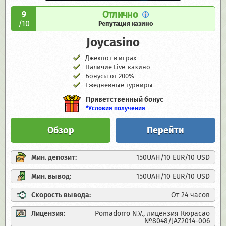
Отлично
9
/10
Репутация казино
Joycasino
Джекпот в играх
Наличие Live-казино
Бонусы от 200%
Ежедневные турниры
Приветственный бонус
*Условия получения
Обзор
Перейти
Мин. депозит:
150UAH/10 EUR/10 USD
Мин. вывод:
150UAH/10 EUR/10 USD
Скорость вывода:
От 24 часов
Лицензия:
Pomadorro N.V., лицензия Кюрасао
№8048/JAZ2014-006