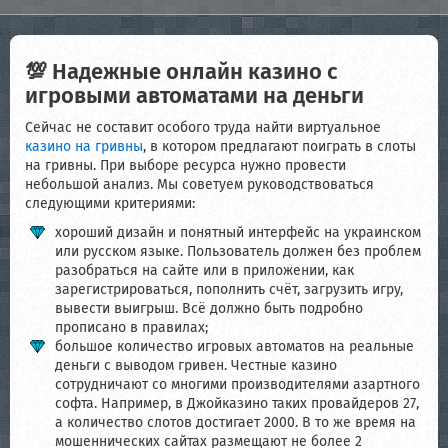
💯 Надежные онлайн казино с
игровыми автоматами на деньги
Сейчас не составит особого труда найти виртуальное
казино на гривны
, в котором предлагают поиграть в слоты
на гривны. При выборе ресурса нужно провести
небольшой анализ. Мы советуем руководствоваться
следующими критериями:
хороший дизайн и понятный интерфейс на украинском
или русском языке. Пользователь должен без проблем
разобраться на сайте или в приложении, как
зарегистрироваться, пополнить счёт, загрузить игру,
вывести выигрыш. Всё должно быть подробно
прописано в правилах;
большое количество игровых автоматов на реальные
деньги с выводом гривен. Честные казино
сотрудничают со многими производителями азартного
софта. Например, в Джойказино таких провайдеров 27,
а количество слотов достигает 2000. В то же время на
мошеннических сайтах размещают не более 2