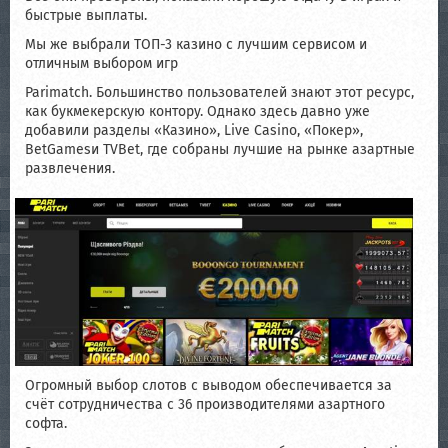
быстрые выплаты.
Мы же выбрали ТОП-3 казино с лучшим сервисом и
отличным выбором игр
Parimatch. Большинство пользователей знают этот ресурс,
как букмекерскую контору. Однако здесь давно уже
добавили разделы «Казино», Live Casino, «Покер»,
BetGamesи TVBet, где собраны лучшие на рынке азартные
развлечения.
Огромный выбор слотов с выводом обеспечивается за
счёт сотрудничества с 36 производителями азартного
софта.