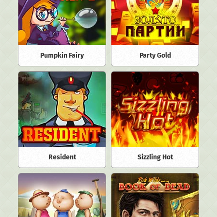
Линий:
9
RTP:
95.30%
Линий:
21
RTP:
96%
Pumpkin Fairy
Party Gold
Линий:
9
RTP:
96.45%
Линий:
9
RTP:
95.69%
Resident
Sizzling Hot