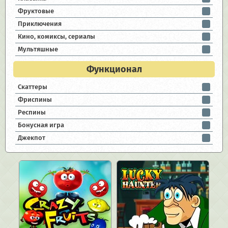
Фруктовые
Приключения
Кино, комиксы, сериалы
Мультяшные
Функционал
Скаттеры
Фриспины
Респины
Бонусная игра
Джекпот