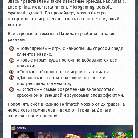
Здесь представлены такие известные бренды, как Amatic,
Endorphina, NetEntertainment, Microgaming, Betsoft,
Yggdrasil, Igrosoft. По провайдеру можно быстро
отсортировать игры, если нажать на соответствующий
логотип.
Все игровые автоматы в Париматч разбиты на такие
разделы:
«Популярные» – игры с наибольшим спросом среди
клиентов казино;
«Новые игры», куда постоянно добавляются все
новинки;
«Слоты» – абсолютно все игровые автоматы;
«Джекпоты» – слоты, подключённые к сети
прогрессивного джекпота;
«3Dслоты» – самые современные видеослоты с
красочной анимацией и звуковыми спецэффектами.
Пополнять счёт в казино Parimatch можно от 25 гривен, а
через сеть терминалов – даже от 1 гривны. Деньги
зачисляются мгновенно.