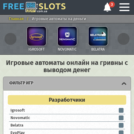
Главная
/
Игровые автоматы на деньги
GGDRASIL
IGROSOFT
NOVOMATIC
BELATRA
EVOPLA
Игровые автоматы онлайн на гривны с
выводом денег
ФИЛЬТР ИГР
Разработчики
Igrosoft
Novomatic
Belatra
EvoPlay