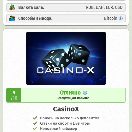
Валюта зала:
RUB, UAH, EUR, USD
Способы вывода:
Bitcoin
Отлично
9
/10
Репутация казино
CasinoX
Бонусы на несколько депозитов
Ставки на спорт и Live игры
Невысокий вейджер