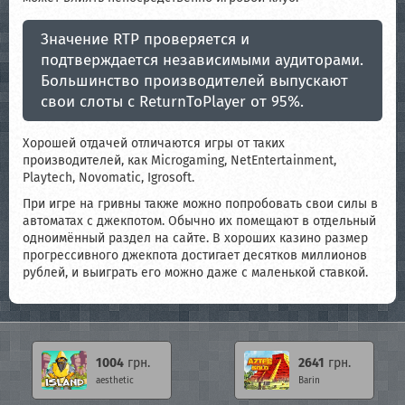
Значение RTP проверяется и
подтверждается независимыми аудиторами.
Большинство производителей выпускают
свои слоты с ReturnToPlayer от 95%.
Хорошей отдачей отличаются игры от таких
производителей, как Microgaming, NetEntertainment,
Playtech, Novomatic, Igrosoft.
При игре на гривны также можно попробовать свои силы в
автоматах с джекпотом. Обычно их помещают в отдельный
одноимённый раздел на сайте. В хороших казино размер
прогрессивного джекпота достигает десятков миллионов
рублей, и выиграть его можно даже с маленькой ставкой.
2641
грн.
426
грн.
Barin
InkVIziTor